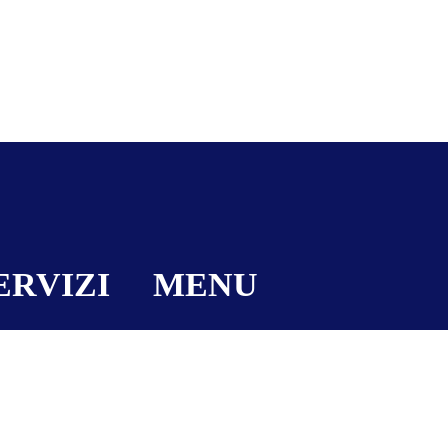
ERVIZI
MENU
mi
Azienda
ncendio
Servizi
sorveglianza
Partners